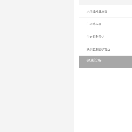
安
烟雾
水侵
人体
门磁
生命
跌倒